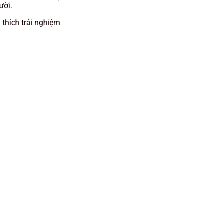
ười.
 thích trải nghiệm