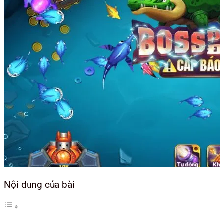
Nội dung của bài