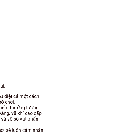
ui:
êu diệt cá một cách
rò chơi.
 điểm thưởng tương
vàng, vũ khí cao cấp.
g và vô số vật phẩm
hơi sẽ luôn cảm nhận