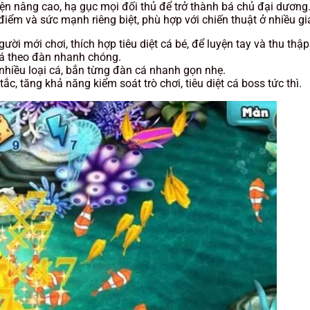
ện nâng cao, hạ gục mọi đối thủ để trở thành bá chủ đại dương
 điểm và sức mạnh riêng biệt, phù hợp với chiến thuật ở nhiều g
i mới chơi, thích hợp tiêu diệt cá bé, để luyện tay và thu thậ
cá theo đàn nhanh chóng.
 nhiều loại cá, bắn từng đàn cá nhanh gọn nhẹ.
ắc, tăng khả năng kiểm soát trò chơi, tiêu diệt cá boss tức thì.