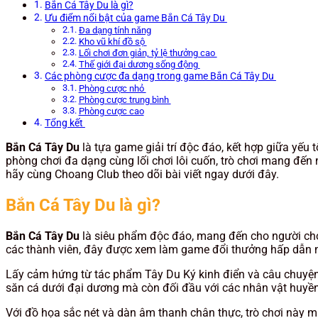
Bắn Cá Tây Du là gì?
Ưu điểm nổi bật của game Bắn Cá Tây Du
Đa dạng tính năng
Kho vũ khí đồ sộ
Lối chơi đơn giản, tỷ lệ thưởng cao
Thế giới đại dương sống động
Các phòng cược đa dạng trong game Bắn Cá Tây Du
Phòng cược nhỏ
Phòng cược trung bình
Phòng cược cao
Tổng kết
Bắn Cá Tây Du
là tựa game giải trí độc đáo, kết hợp giữa yếu
phòng chơi đa dạng cùng lối chơi lôi cuốn, trò chơi mang đến n
hãy cùng Choang Club theo dõi bài viết ngay dưới đây.
Bắn Cá Tây Du là gì?
Bắn Cá Tây Du
là siêu phẩm độc đáo, mang đến cho người chơi 
các thành viên, đây được xem làm game đổi thưởng hấp dẫn
Lấy cảm hứng từ tác phẩm Tây Du Ký kinh điển và câu chuyện 
săn cá dưới đại dương mà còn đối đầu với các nhân vật huyền
Với đồ họa sắc nét và dàn âm thanh chân thực, trò chơi này ma