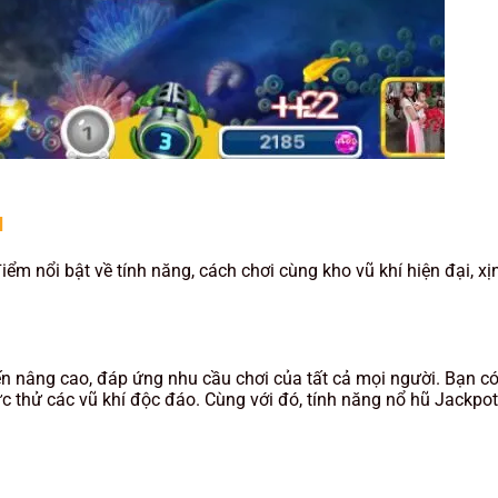
u
ểm nổi bật về tính năng, cách chơi cùng kho vũ khí hiện đại, xị
ến nâng cao, đáp ứng nhu cầu chơi của tất cả mọi người. Bạn có 
c thử các vũ khí độc đáo. Cùng với đó, tính năng nổ hũ Jackpot