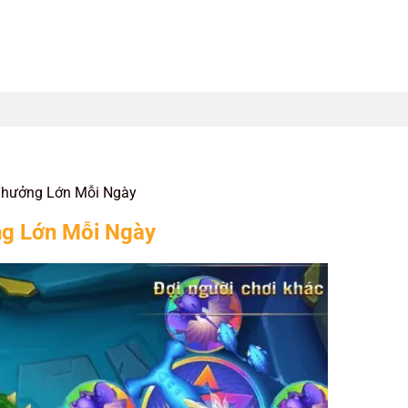
 Thưởng Lớn Mỗi Ngày
ng Lớn Mỗi Ngày