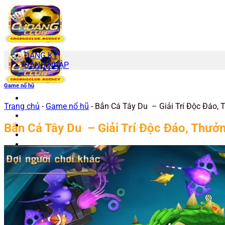
Chuyển
đến
nội
dung
ĐĂNG KÝ
ĐĂNG NHẬP
Game nổ hũ
Trang chủ
-
Game nổ hũ
-
Bắn Cá Tây Du – Giải Trí Độc Đáo,
CHOÁNG CLUB
GIỚI THIỆU
Bắn Cá Tây Du – Giải Trí Độc Đáo, Thưở
GAME BÀI
NỔ HŨ SLOT
MINI GAME
ĐĂNG KÝ
ĐĂNG NHẬP