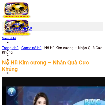
Chuyển
đến
nội
dung
ĐĂNG KÝ
ĐĂNG NHẬP
Game nổ hũ
Trang chủ
-
Game nổ hũ
-
Nổ Hũ Kim cương – Nhận Quà Cực
CHOÁNG CLUB
Khủng
GIỚI THIỆU
GAME BÀI
Nổ Hũ Kim cương – Nhận Quà Cực
NỔ HŨ SLOT
Khủng
MINI GAME
ĐĂNG KÝ
ĐĂNG NHẬP