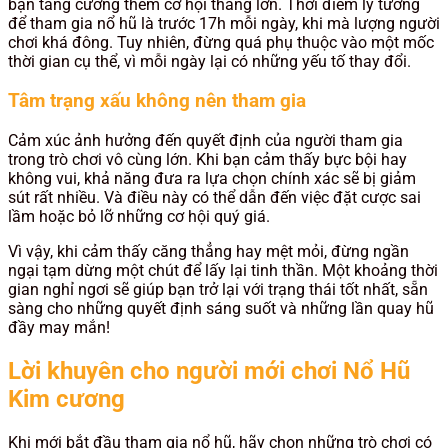
bạn tăng cường thêm cơ hội thắng lớn. Thời điểm lý tưởng
để tham gia nổ hũ là trước 17h mỗi ngày, khi mà lượng người
chơi khá đông. Tuy nhiên, đừng quá phụ thuộc vào một mốc
thời gian cụ thể, vì mỗi ngày lại có những yếu tố thay đổi.
Tâm trạng xấu không nên tham gia
Cảm xúc ảnh hưởng đến quyết định của người tham gia
trong trò chơi vô cùng lớn. Khi bạn cảm thấy bực bội hay
không vui, khả năng đưa ra lựa chọn chính xác sẽ bị giảm
sút rất nhiều. Và điều này có thể dẫn đến việc đặt cược sai
lầm hoặc bỏ lỡ những cơ hội quý giá.
Vì vậy, khi cảm thấy căng thẳng hay mệt mỏi, đừng ngần
ngại tạm dừng một chút để lấy lại tinh thần. Một khoảng thời
gian nghỉ ngơi sẽ giúp bạn trở lại với trạng thái tốt nhất, sẵn
sàng cho những quyết định sáng suốt và những lần quay hũ
đầy may mắn!
Lời khuyên cho người mới chơi Nổ Hũ
Kim cương
Khi mới bắt đầu tham gia nổ hũ, hãy chọn những trò chơi có