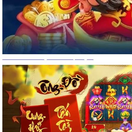
Nổ Hũ Thần Tài Choáng Club Đỉnh Cao, Trúng lớn