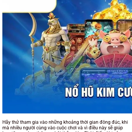
Hãy thử tham gia vào những khoảng thời gian đông đúc, khi
mà nhiều người cùng vào cuộc chơi và vì điều này sẽ giúp