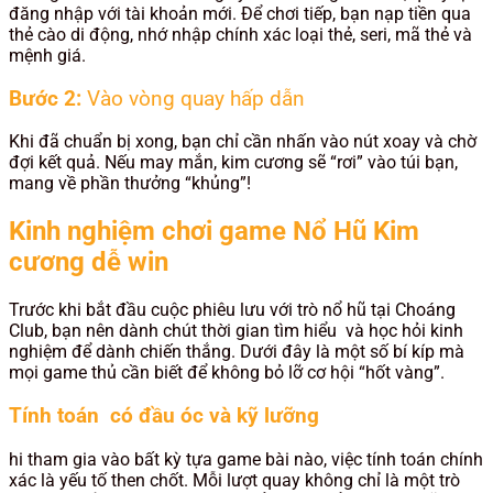
đăng nhập với tài khoản mới. Để chơi tiếp, bạn nạp tiền qua
thẻ cào di động, nhớ nhập chính xác loại thẻ, seri, mã thẻ và
mệnh giá.
Bước 2:
Vào vòng quay hấp dẫn
Khi đã chuẩn bị xong, bạn chỉ cần nhấn vào nút xoay và chờ
đợi kết quả. Nếu may mắn, kim cương sẽ “rơi” vào túi bạn,
mang về phần thưởng “khủng”!
Kinh nghiệm chơi game Nổ Hũ Kim
cương dễ win
Trước khi bắt đầu cuộc phiêu lưu với trò nổ hũ tại Choáng
Club, bạn nên dành chút thời gian tìm hiểu và học hỏi kinh
nghiệm để dành chiến thắng. Dưới đây là một số bí kíp mà
mọi game thủ cần biết để không bỏ lỡ cơ hội “hốt vàng”.
Tính toán có đầu óc và kỹ lưỡng
hi tham gia vào bất kỳ tựa game bài nào, việc tính toán chính
xác là yếu tố then chốt. Mỗi lượt quay không chỉ là một trò