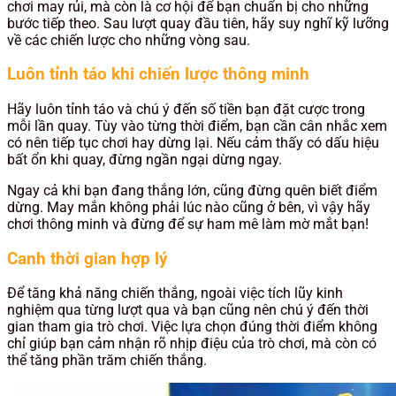
chơi may rủi, mà còn là cơ hội để bạn chuẩn bị cho những
bước tiếp theo. Sau lượt quay đầu tiên, hãy suy nghĩ kỹ lưỡng
về các chiến lược cho những vòng sau.
Luôn tỉnh táo khi chiến lược thông minh
Hãy luôn tỉnh táo và chú ý đến số tiền bạn đặt cược trong
mỗi lần quay. Tùy vào từng thời điểm, bạn cần cân nhắc xem
có nên tiếp tục chơi hay dừng lại. Nếu cảm thấy có dấu hiệu
bất ổn khi quay, đừng ngần ngại dừng ngay.
Ngay cả khi bạn đang thắng lớn, cũng đừng quên biết điểm
dừng. May mắn không phải lúc nào cũng ở bên, vì vậy hãy
chơi thông minh và đừng để sự ham mê làm mờ mắt bạn!
Canh thời gian hợp lý
Để tăng khả năng chiến thắng, ngoài việc tích lũy kinh
nghiệm qua từng lượt qua và bạn cũng nên chú ý đến thời
gian tham gia trò chơi. Việc lựa chọn đúng thời điểm không
chỉ giúp bạn cảm nhận rõ nhịp điệu của trò chơi, mà còn có
thể tăng phần trăm chiến thắng.