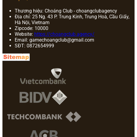
Thương hiệu: Choáng Club - choangclubagency
Địa chỉ: 25 Ng. 43 P. Trung Kính, Trung Hoà, Cầu Giấy,
Hà Nội, Vietnam
Zipcode: 10000
Website:
https://choangclub.agency/
Email: gamechoangclub@gmail.com
SĐT:
0872654999