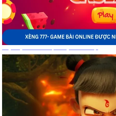
Xèng 777- game bài online được nhiều game thủ ưa chuộng