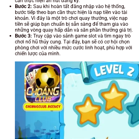
cần thực hiện ấn nút đăng ký.
Bước 2:
Sau khi hoàn tất đăng nhập vào hệ thống,
bước tiếp theo bạn cần thực hiện là nạp tiền vào tài
khoản. Vì đây là một trò chơi quay thưởng, việc nạp
tiền sẽ giúp bạn chuẩn bị sẵn sàng để tham gia vào
những vòng quay hấp dẫn và săn phần thưởng giá trị.
Bước 3:
Truy cập vào sảnh game slot và tìm ngay trò
chơi nổ hũ thủy cung. Tại đây, bạn sẽ có cơ hội chọn
phòng chơi với nhiều mức cước linh hoạt, phù hợp với
chiến lược của mình.