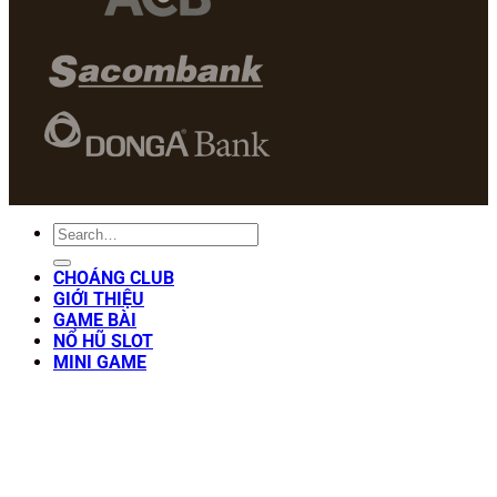
CHOÁNG CLUB
GIỚI THIỆU
GAME BÀI
NỔ HŨ SLOT
MINI GAME