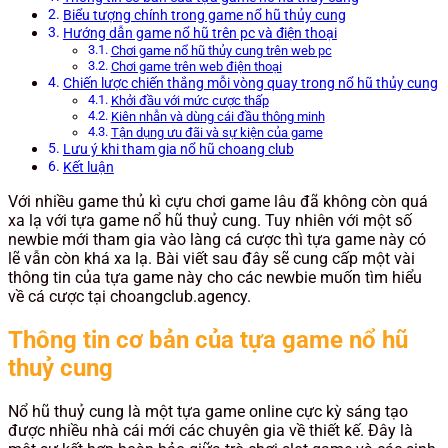
Biểu tượng chính trong game nổ hũ thủy cung
Hướng dẫn game nổ hũ trên pc và điện thoại
Chơi game nổ hũ thủy cung trên web pc
Chơi game trên web điện thoại
Chiến lược chiến thắng mỗi vòng quay trong nổ hũ thủy cung
Khởi đầu với mức cược thấp
Kiên nhẫn và dùng cái đầu thông minh
Tận dụng ưu đãi và sự kiện của game
Lưu ý khi tham gia nổ hũ choang club
Kết luận
Với nhiều game thủ kì cựu chơi game lâu đã không còn quá
xa lạ với tựa game nổ hũ thuỷ cung. Tuy nhiên với một số
newbie mới tham gia vào làng cá cược thì tựa game này có
lẽ vẫn còn khá xa lạ. Bài viết sau đây sẽ cung cấp một vài
thông tin của tựa game này cho các newbie muốn tìm hiểu
về cá cược tại choangclub.agency.
Thông tin cơ bản của tựa game nổ hũ
thuỷ cung
Nổ hũ thuỷ cung là một tựa game online cực kỳ sáng tạo
được nhiều nhà cái mới các chuyên gia về thiết kế. Đây là