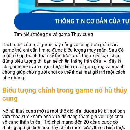
Tìm hiểu thông tin về game Thủy cung
Cách chơi của tựa game này cũng vô cùng đơn giản các
game thủ chỉ cần tìm ra được biểu tượng may mắn. Sau đó
một tổ hợp thanh toán sẽ lần lượt xuất hiện, nếu bạn chọn
đúng biểu tượng thì bạn sẽ chiến thắng trận đấu. Vì đây là
slotgame nên ván cược được diễn ra rất gọn gàng và nhanh
chóng giúp cho người chơi có thể thoải mái giải trí một cách
nhẹ nhàng.
Biểu tượng chính trong game nổ hũ thủy
cung
Nổ hũ thuỷ cung mở ra một thế giới đại dương kỳ bí, nơi bạn
vừa thỏa sức khám phá vừa dễ dàng tham gia với luật chơi
vô cùng thân thiện. Trò chơi mang đến 20 dòng cược cố
định, giúp bạn linh hoạt tùy chỉnh mức cược theo chiến lược