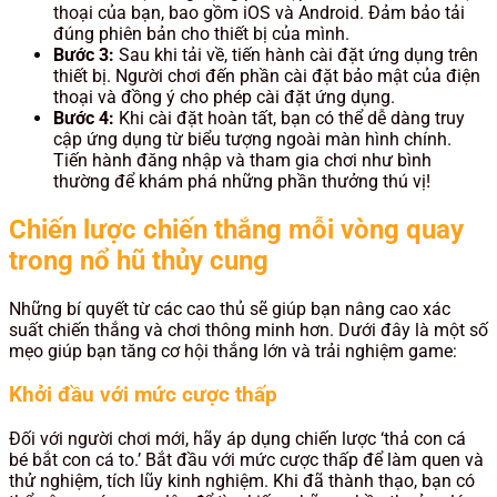
thoại của bạn, bao gồm iOS và Android. Đảm bảo tải
đúng phiên bản cho thiết bị của mình.
Bước 3:
Sau khi tải về, tiến hành cài đặt ứng dụng trên
thiết bị. Người chơi đến phần cài đặt bảo mật của điện
thoại và đồng ý cho phép cài đặt ứng dụng.
Bước 4:
Khi cài đặt hoàn tất, bạn có thể dễ dàng truy
cập ứng dụng từ biểu tượng ngoài màn hình chính.
Tiến hành đăng nhập và tham gia chơi như bình
thường để khám phá những phần thưởng thú vị!
Chiến lược chiến thắng mỗi vòng quay
trong nổ hũ thủy cung
Những bí quyết từ các cao thủ sẽ giúp bạn nâng cao xác
suất chiến thắng và chơi thông minh hơn. Dưới đây là một số
mẹo giúp bạn tăng cơ hội thắng lớn và trải nghiệm game:
Khởi đầu với mức cược thấp
Đối với người chơi mới, hãy áp dụng chiến lược ‘thả con cá
bé bắt con cá to.’ Bắt đầu với mức cược thấp để làm quen và
thử nghiệm, tích lũy kinh nghiệm. Khi đã thành thạo, bạn có