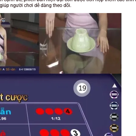
 giúp người chơi dễ dàng theo dõi.