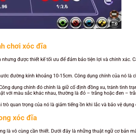
h chơi xóc đĩa
 nhưng được thiết kế tối ưu để đảm bảo tiện lợi và chính xác. 
 thước đường kính khoảng 10-15cm. Công dụng chính của nó là 
Công dụng chính đó chính là giữ cố định đồng xu, tránh tình trạn
ặt với màu sắc khác nhau, thường là đỏ – trắng hoặc đen – trắ
trò quan trọng của nó là giảm tiếng ồn khi lắc và bảo vệ dụng 
rong xóc đĩa
dùng là vô cùng cần thiết. Dưới đây là những thuật ngữ cơ bản 