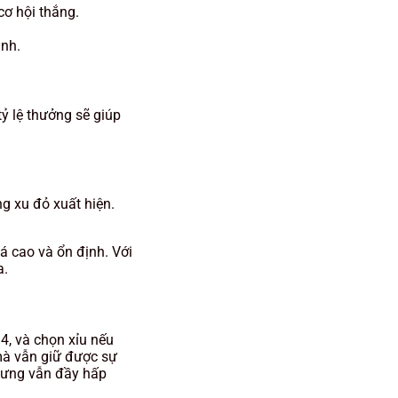
cơ hội thắng.
ịnh.
ỷ lệ thưởng sẽ giúp
g xu đỏ xuất hiện.
á cao và ổn định. Với
a.
4, và chọn xỉu nếu
mà vẫn giữ được sự
nhưng vẫn đầy hấp