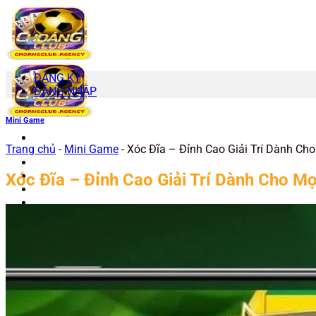
Chuyển
đến
nội
dung
ĐĂNG KÝ
ĐĂNG NHẬP
Mini Game
Trang chủ
-
Mini Game
-
Xóc Đĩa – Đỉnh Cao Giải Trí Dành Ch
CHOÁNG CLUB
GIỚI THIỆU
Xóc Đĩa – Đỉnh Cao Giải Trí Dành Cho M
GAME BÀI
NỔ HŨ SLOT
MINI GAME
ĐĂNG KÝ
ĐĂNG NHẬP