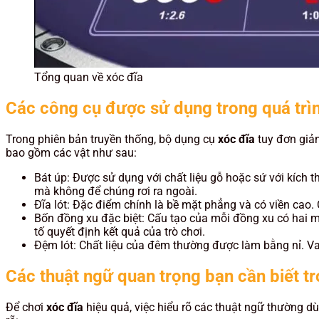
Tổng quan về xóc đĩa
Các công cụ được sử dụng trong quá trìn
Trong phiên bản truyền thống, bộ dụng cụ
xóc đĩa
tuy đơn giản
bao gồm các vật như sau:
Bát úp: Được sử dụng với chất liệu gỗ hoặc sứ với kích
mà không để chúng rơi ra ngoài.
Đĩa lót: Đặc điểm chính là bề mặt phẳng và có viền cao. 
Bốn đồng xu đặc biệt: Cấu tạo của mỗi đồng xu có hai m
tố quyết định kết quả của trò chơi.
Đệm lót: Chất liệu của đêm thường được làm bằng nỉ. Vai 
Các thuật ngữ quan trọng bạn cần biết t
Để chơi
xóc đĩa
hiệu quả, việc hiểu rõ các thuật ngữ thường 