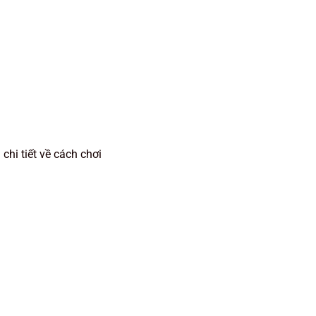
chi tiết về cách chơi