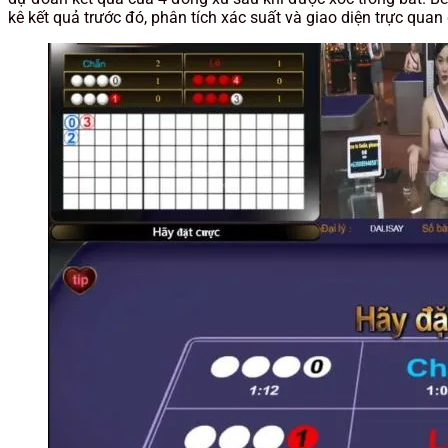
kê kết quả trước đó, phân tích xác suất và giao diện trực quan