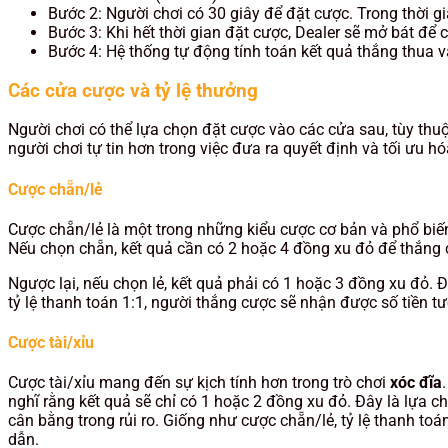
Bước 2: Người chơi có 30 giây để đặt cược. Trong thời g
Bước 3: Khi hết thời gian đặt cược, Dealer sẽ mở bát để 
Bước 4: Hệ thống tự động tính toán kết quả thắng thua và
Các cửa cược và tỷ lệ thưởng
Người chơi có thể lựa chọn đặt cược vào các cửa sau, tùy thuộ
người chơi tự tin hơn trong việc đưa ra quyết định và tối ưu hó
Cược chẵn/lẻ
Cược chẵn/lẻ là một trong những kiểu cược cơ bản và phổ biế
Nếu chọn chẵn, kết quả cần có 2 hoặc 4 đồng xu đỏ để thắng
Ngược lại, nếu chọn lẻ, kết quả phải có 1 hoặc 3 đồng xu đỏ. 
tỷ lệ thanh toán 1:1, người thắng cược sẽ nhận được số tiền t
Cược tài/xỉu
Cược tài/xỉu mang đến sự kịch tính hơn trong trò chơi
xóc đĩa
nghĩ rằng kết quả sẽ chỉ có 1 hoặc 2 đồng xu đỏ. Đây là lựa
cân bằng trong rủi ro. Giống như cược chẵn/lẻ, tỷ lệ thanh to
dẫn.