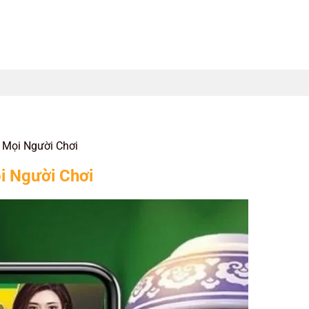
o Mọi Người Chơi
ọi Người Chơi